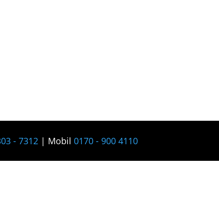
03 - 7312
| Mobil
0170 - 900 4110