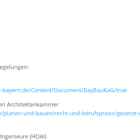
Regelungen:
ze-bayern.de/Content/Document/BayBauKaG/true
hen Architektenkammer
e/planen-und-bauen/recht-und-berufspraxis/gesetze
Ingenieure (HOAI)